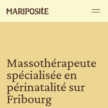
O
u
v
r
i
r
l
e
m
e
Massothérapeute 
n
u
spécialisée en 
périnatalité sur 
Fribourg