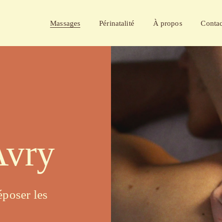
Massages
Périnatalité
À propos
Contac
Avry
poser les 