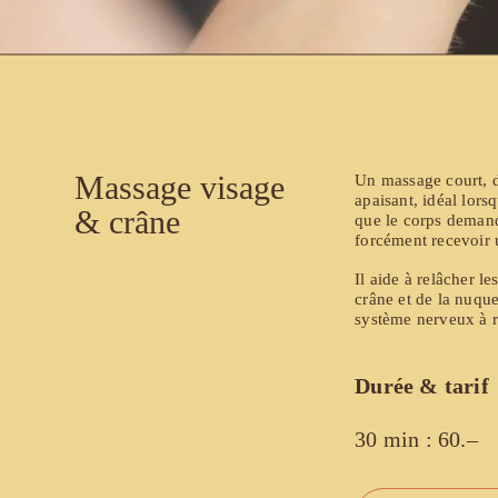
Massage visage 
Un massage court, 
apaisant, idéal lors
& crâne
que le corps demand
forcément recevoir
Il aide à relâcher le
crâne et de la nuque,
système nerveux à ra
Durée & tarif
30 min : 60.–