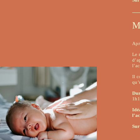
M
Apr
Le 
d’a
l’a
Il c
qu’
Dur
1h1
Idé
l’a
Sur