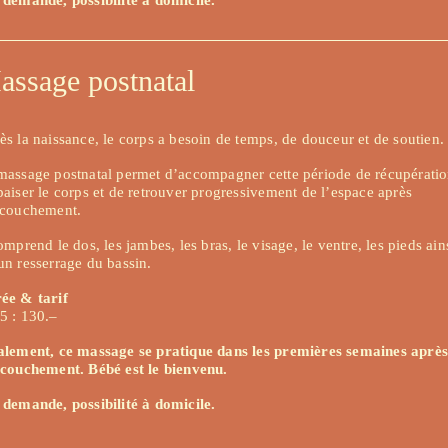
assage postnatal 
ès la naissance, le corps a besoin de temps, de douceur et de soutien.
massage postnatal permet d’accompagner cette période de récupération
paiser le corps et de retrouver progressivement de l’espace après 
ccouchement.
omprend le dos, les jambes, les bras, le visage, le ventre, les pieds ains
un resserrage du bassin.
ée & tarif
5 : 130.–
alement, ce massage se pratique dans les premières semaines après 
ccouchement. Bébé est le bienvenu.
 demande, possibilité à domicile.