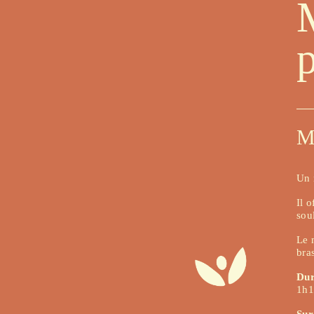
p
M
Un 
Il 
sou
Le 
bras
Dur
1h1
Sur